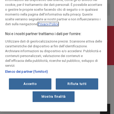
cookie, per il trattamento dei dati personali. È possibile accettare
o gestire le proprie scelte facendo clic di seguito o in qualsiasi
momento nella pagina dell'informativa sulla privacy. Queste
scelte verranno segnalate ai nostri partner e non influenzeranno i
dati sulla navigazione.
Privacy Policy
Noi e i nostri partner trattiamo i dati per fornire:
© COPYRIGHT 2018 - La Provincia di Como Editoriale S.p.a.
P.IVA 00190490136 - E' vietata la riproduzione anche parziale
Utilizzare dati di geolocalizzazione precisi. Scansione attiva delle
caratteristiche del dispositivo ai fini dell’identificazione.
Iscritta al Registro Imprese di Como al n. 10410 | Capitale
Archiviare informazioni su dispositivo e/o accedervi. Pubblicità e
Sociale Euro 1.884.300 i.v.
contenuti personalizzati, valutazione dei contenuti e
dell’efficacia della pubblicità, ricerche sul pubblico, sviluppo di
servizi.
Elenco dei partner (fornitori)
Accetto
Rifiuta tutti
Mostra finalità