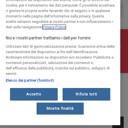
cookie, per il trattamento dei dati personali. È possibile accettare
o gestire le proprie scelte facendo clic di seguito o in qualsiasi
momento nella pagina dell'informativa sulla privacy. Queste
scelte verranno segnalate ai nostri partner e non influenzeranno i
dati sulla navigazione.
Privacy Policy
Noi e i nostri partner trattiamo i dati per fornire:
© COPYRIGHT 2018 - La Provincia di Como Editoriale S.p.a.
P.IVA 00190490136 - E' vietata la riproduzione anche parziale
Utilizzare dati di geolocalizzazione precisi. Scansione attiva delle
caratteristiche del dispositivo ai fini dell’identificazione.
Iscritta al Registro Imprese di Como al n. 10410 | Capitale
Archiviare informazioni su dispositivo e/o accedervi. Pubblicità e
Sociale Euro 1.884.300 i.v.
contenuti personalizzati, valutazione dei contenuti e
dell’efficacia della pubblicità, ricerche sul pubblico, sviluppo di
servizi.
Elenco dei partner (fornitori)
Accetto
Rifiuta tutti
Mostra finalità