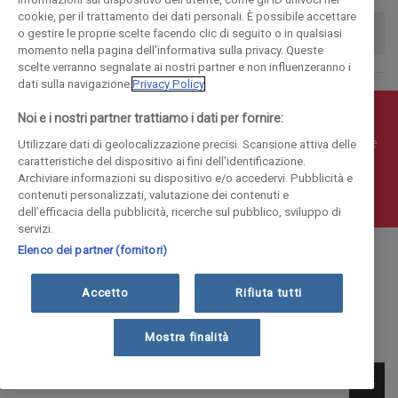
cookie, per il trattamento dei dati personali. È possibile accettare
o gestire le proprie scelte facendo clic di seguito o in qualsiasi
momento nella pagina dell'informativa sulla privacy. Queste
scelte verranno segnalate ai nostri partner e non influenzeranno i
dati sulla navigazione.
Privacy Policy
Noi e i nostri partner trattiamo i dati per fornire:
© COPYRIGHT 2018 - La Provincia di Como Editoriale S.p.a.
P.IVA 00190490136 - E' vietata la riproduzione anche parziale
Utilizzare dati di geolocalizzazione precisi. Scansione attiva delle
caratteristiche del dispositivo ai fini dell’identificazione.
Iscritta al Registro Imprese di Como al n. 10410 | Capitale
Archiviare informazioni su dispositivo e/o accedervi. Pubblicità e
Sociale Euro 1.884.300 i.v.
contenuti personalizzati, valutazione dei contenuti e
dell’efficacia della pubblicità, ricerche sul pubblico, sviluppo di
servizi.
Elenco dei partner (fornitori)
Accetto
Rifiuta tutti
Mostra finalità