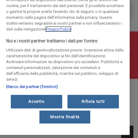
cookie, per il trattamento dei dati personali. È possibile accettare
o gestire le proprie scelte facendo clic di seguito o in qualsiasi
momento nella pagina dell'informativa sulla privacy. Queste
scelte verranno segnalate ai nostri partner e non influenzeranno i
dati sulla navigazione.
Privacy Policy
Noi e i nostri partner trattiamo i dati per fornire:
© COPYRIGHT 2018 - La Provincia di Como Editoriale S.p.a.
P.IVA 00190490136 - E' vietata la riproduzione anche parziale
Utilizzare dati di geolocalizzazione precisi. Scansione attiva delle
caratteristiche del dispositivo ai fini dell’identificazione.
Iscritta al Registro Imprese di Como al n. 10410 | Capitale
Archiviare informazioni su dispositivo e/o accedervi. Pubblicità e
Sociale Euro 1.884.300 i.v.
contenuti personalizzati, valutazione dei contenuti e
dell’efficacia della pubblicità, ricerche sul pubblico, sviluppo di
servizi.
Elenco dei partner (fornitori)
Accetto
Rifiuta tutti
Mostra finalità