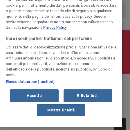
cookie, per il trattamento dei dati personali. È possibile accettare
o gestire le proprie scelte facendo clic di seguito o in qualsiasi
momento nella pagina dell'informativa sulla privacy. Queste
scelte verranno segnalate ai nostri partner e non influenzeranno i
dati sulla navigazione.
Privacy Policy
Noi e i nostri partner trattiamo i dati per fornire:
© COPYRIGHT 2018 - La Provincia di Como Editoriale S.p.a.
P.IVA 00190490136 - E' vietata la riproduzione anche parziale
Utilizzare dati di geolocalizzazione precisi. Scansione attiva delle
caratteristiche del dispositivo ai fini dell’identificazione.
Iscritta al Registro Imprese di Como al n. 10410 | Capitale
Archiviare informazioni su dispositivo e/o accedervi. Pubblicità e
Sociale Euro 1.884.300 i.v.
contenuti personalizzati, valutazione dei contenuti e
dell’efficacia della pubblicità, ricerche sul pubblico, sviluppo di
servizi.
Elenco dei partner (fornitori)
Accetto
Rifiuta tutti
Mostra finalità