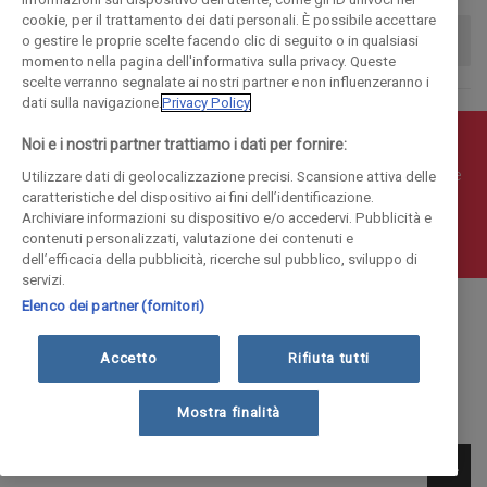
cookie, per il trattamento dei dati personali. È possibile accettare
o gestire le proprie scelte facendo clic di seguito o in qualsiasi
momento nella pagina dell'informativa sulla privacy. Queste
scelte verranno segnalate ai nostri partner e non influenzeranno i
dati sulla navigazione.
Privacy Policy
Noi e i nostri partner trattiamo i dati per fornire:
© COPYRIGHT 2018 - La Provincia di Como Editoriale S.p.a.
P.IVA 00190490136 - E' vietata la riproduzione anche parziale
Utilizzare dati di geolocalizzazione precisi. Scansione attiva delle
caratteristiche del dispositivo ai fini dell’identificazione.
Iscritta al Registro Imprese di Como al n. 10410 | Capitale
Archiviare informazioni su dispositivo e/o accedervi. Pubblicità e
Sociale Euro 1.884.300 i.v.
contenuti personalizzati, valutazione dei contenuti e
dell’efficacia della pubblicità, ricerche sul pubblico, sviluppo di
servizi.
Elenco dei partner (fornitori)
Accetto
Rifiuta tutti
Mostra finalità