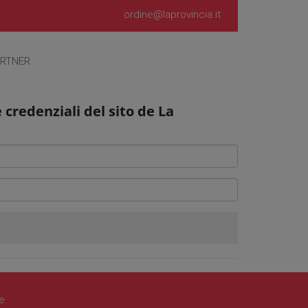
ordine@laprovincia.it
RTNER
e credenziali del sito de La
le