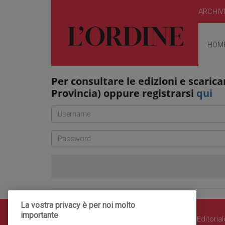
ARCHIV
HOM
Per consultare le edizioni e scaricar
Provincia) oppure registrarsi
qui
La vostra privacy è per noi molto
importante
© COPYRIGHT 2018 - La Provincia di Como Editoriale 