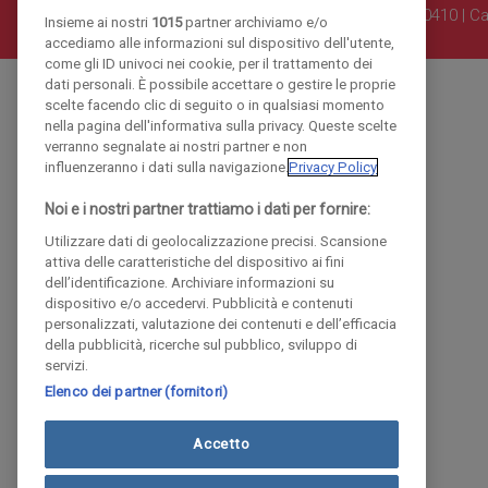
Iscritta al Registro Imprese di Como al n. 10410 | Ca
Insieme ai nostri
1015
partner archiviamo e/o
accediamo alle informazioni sul dispositivo dell'utente,
come gli ID univoci nei cookie, per il trattamento dei
dati personali. È possibile accettare o gestire le proprie
scelte facendo clic di seguito o in qualsiasi momento
nella pagina dell'informativa sulla privacy. Queste scelte
verranno segnalate ai nostri partner e non
influenzeranno i dati sulla navigazione.
Privacy Policy
Noi e i nostri partner trattiamo i dati per fornire:
Utilizzare dati di geolocalizzazione precisi. Scansione
attiva delle caratteristiche del dispositivo ai fini
dell’identificazione. Archiviare informazioni su
dispositivo e/o accedervi. Pubblicità e contenuti
personalizzati, valutazione dei contenuti e dell’efficacia
della pubblicità, ricerche sul pubblico, sviluppo di
servizi.
Elenco dei partner (fornitori)
Accetto