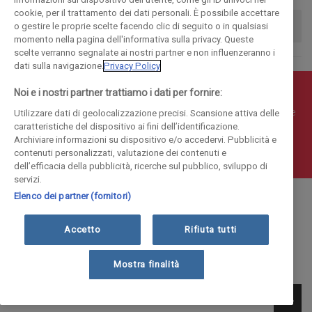
cookie, per il trattamento dei dati personali. È possibile accettare
o gestire le proprie scelte facendo clic di seguito o in qualsiasi
momento nella pagina dell'informativa sulla privacy. Queste
scelte verranno segnalate ai nostri partner e non influenzeranno i
dati sulla navigazione.
Privacy Policy
Noi e i nostri partner trattiamo i dati per fornire:
© COPYRIGHT 2018 - La Provincia di Como Editoriale S.p.a.
P.IVA 00190490136 - E' vietata la riproduzione anche parziale
Utilizzare dati di geolocalizzazione precisi. Scansione attiva delle
caratteristiche del dispositivo ai fini dell’identificazione.
Iscritta al Registro Imprese di Como al n. 10410 | Capitale
Archiviare informazioni su dispositivo e/o accedervi. Pubblicità e
Sociale Euro 1.884.300 i.v.
contenuti personalizzati, valutazione dei contenuti e
dell’efficacia della pubblicità, ricerche sul pubblico, sviluppo di
servizi.
Elenco dei partner (fornitori)
Accetto
Rifiuta tutti
Mostra finalità