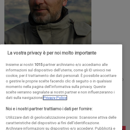
La vostra privacy è per noi molto importante
FRANCO ARMINIO
Insieme ai nostri
1015
partner archiviamo e/o accediamo alle
POETA
informazioni sul dispositivo dell'utente, come gli ID univoci nei
cookie, per il trattamento dei dati personali. È possibile accettare
«Uno dei poeti più importanti di questo paese», così Roberto
o gestire le proprie scelte facendo clic di seguito o in qualsiasi
momento nella pagina dell'informativa sulla privacy. Queste
Saviano ha definito su Repubblica Franco Arminio, che con
scelte verranno segnalate ai nostri partner e non influenzeranno i
12mila copie vendute in tre mesi di Cedi la strada agli alberi
dati sulla navigazione.
Privacy Policy
(Chiarelettere) rappresenta uno dei casi letterari più
Noi e i nostri partner trattiamo i dati per fornire:
interessanti di questanno.
Utilizzare dati di geolocalizzazione precisi. Scansione attiva delle
caratteristiche del dispositivo ai fini dell’identificazione.
Archiviare informazioni su dispositivo e/o accedervi. Pubblicità e