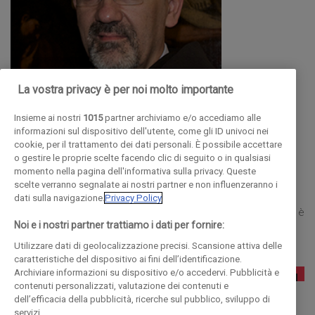
La vostra privacy è per noi molto importante
Insieme ai nostri
1015
partner archiviamo e/o accediamo alle
PIERBATTISTA PIZZAGALLA
informazioni sul dispositivo dell'utente, come gli ID univoci nei
cookie, per il trattamento dei dati personali. È possibile accettare
o gestire le proprie scelte facendo clic di seguito o in qualsiasi
TEOLOGO E BIBLISTA
momento nella pagina dell'informativa sulla privacy. Queste
scelte verranno segnalate ai nostri partner e non influenzeranno i
Teologo Nato a Cologno al Serio nel 1965, è un presbitero,
dati sulla navigazione.
Privacy Policy
teologo e biblista italiano dellOrdine dei Frati Minori Nel 2004 è
Noi e i nostri partner trattiamo i dati per fornire:
stato nominato Custode di Terra Santa incarico confermato
Utilizzare dati di geolocalizzazione precisi. Scansione attiva delle
caratteristiche del dispositivo ai fini dell’identificazione.
Archiviare informazioni su dispositivo e/o accedervi. Pubblicità e
contenuti personalizzati, valutazione dei contenuti e
dell’efficacia della pubblicità, ricerche sul pubblico, sviluppo di
servizi.