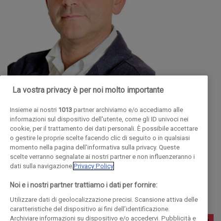
La vostra privacy è per noi molto importante
ALBERTO PELLAI
Insieme ai nostri
1013
partner archiviamo e/o accediamo alle
MEDICO
informazioni sul dispositivo dell'utente, come gli ID univoci nei
cookie, per il trattamento dei dati personali. È possibile accettare
Psicoterapeuta, Alberto Pellai è medico e psicoterapeuta
o gestire le proprie scelte facendo clic di seguito o in qualsiasi
momento nella pagina dell'informativa sulla privacy. Queste
delletà evolutiva Docente: Lavora come ricercatore al
scelte verranno segnalate ai nostri partner e non influenzeranno i
dipartimento di Sanità Pubblica dellUniversità degli Studi di
dati sulla navigazione.
Privacy Policy
Milano, dove è docente di Educazione Sanitaria e
Noi e i nostri partner trattiamo i dati per fornire:
Prevenzione
Utilizzare dati di geolocalizzazione precisi. Scansione attiva delle
caratteristiche del dispositivo ai fini dell’identificazione.
Archiviare informazioni su dispositivo e/o accedervi. Pubblicità e