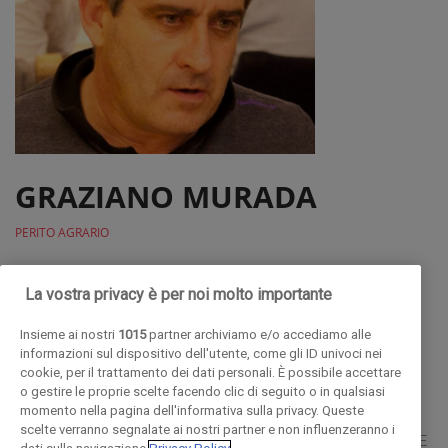
GRAZIANO MURADA
PERITO AGRARIO
Graziano Murada , perito agrario, inizia a lavorare alla
La vostra privacy è per noi molto importante
Fondazione Fojanini nel 1982, inizialmente come tecnico
viticolo, con il compito di assistenza tecnica alle aziende.
Insieme ai nostri
1015
partner archiviamo e/o accediamo alle
informazioni sul dispositivo dell'utente, come gli ID univoci nei
Successivamente si è occupato di ricerca applicata per il
cookie, per il trattamento dei dati personali. È possibile accettare
settore viticolo e piccoli frutti. Dal 2001 al 2006 è nominato
o gestire le proprie scelte facendo clic di seguito o in qualsiasi
momento nella pagina dell'informativa sulla privacy. Queste
vicedirettore e dal 2007 assume il ruolo direttore della
scelte verranno segnalate ai nostri partner e non influenzeranno i
struttura. E autore di numerosi articoli di carattere tecnico . E