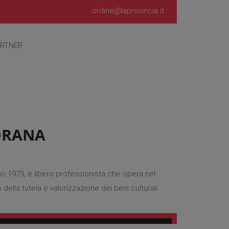
ordine@laprovincia.it
RTNER
ORANA
 1973, è libero professionista che opera nel
ella tutela e valorizzazione dei beni culturali