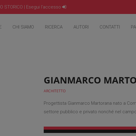
IO STORICO |
Esegui l'accesso
E
CHI SIAMO
RICERCA
AUTORI
CONTATTI
PA
GIANMARCO MART
ARCHITETTO
Progettista Gianmarco Martorana nato a Como
settore pubblico e privato nonché nel campo d