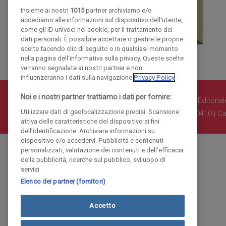
Insieme ai nostri
1015
partner archiviamo e/o
accediamo alle informazioni sul dispositivo dell'utente,
come gli ID univoci nei cookie, per il trattamento dei
dati personali. È possibile accettare o gestire le proprie
scelte facendo clic di seguito o in qualsiasi momento
nella pagina dell'informativa sulla privacy. Queste scelte
verranno segnalate ai nostri partner e non
influenzeranno i dati sulla navigazione.
Privacy Policy
Noi e i nostri partner trattiamo i dati per fornire:
© COPYRIGHT 2018 - La Provincia di Como Editoriale 
Utilizzare dati di geolocalizzazione precisi. Scansione
Iscritta al Registro Imprese di Como al n. 10410 | Ca
attiva delle caratteristiche del dispositivo ai fini
dell’identificazione. Archiviare informazioni su
dispositivo e/o accedervi. Pubblicità e contenuti
personalizzati, valutazione dei contenuti e dell’efficacia
della pubblicità, ricerche sul pubblico, sviluppo di
servizi.
Elenco dei partner (fornitori)
Accetto