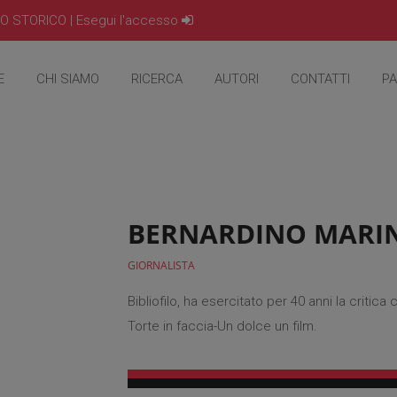
IO STORICO |
Esegui l'accesso
E
CHI SIAMO
RICERCA
AUTORI
CONTATTI
PA
BERNARDINO MARI
GIORNALISTA
Bibliofilo, ha esercitato per 40 anni la critic
Torte in faccia-Un dolce un film.