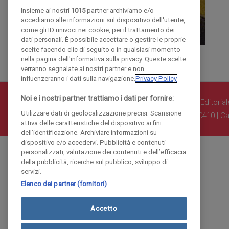
Insieme ai nostri
1015
partner archiviamo e/o
accediamo alle informazioni sul dispositivo dell'utente,
come gli ID univoci nei cookie, per il trattamento dei
dati personali. È possibile accettare o gestire le proprie
scelte facendo clic di seguito o in qualsiasi momento
nella pagina dell'informativa sulla privacy. Queste scelte
verranno segnalate ai nostri partner e non
influenzeranno i dati sulla navigazione.
Privacy Policy
Noi e i nostri partner trattiamo i dati per fornire:
© COPYRIGHT 2018 - La Provincia di Como Editoriale 
Utilizzare dati di geolocalizzazione precisi. Scansione
Iscritta al Registro Imprese di Como al n. 10410 | Ca
attiva delle caratteristiche del dispositivo ai fini
dell’identificazione. Archiviare informazioni su
dispositivo e/o accedervi. Pubblicità e contenuti
personalizzati, valutazione dei contenuti e dell’efficacia
della pubblicità, ricerche sul pubblico, sviluppo di
servizi.
Elenco dei partner (fornitori)
Accetto