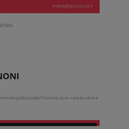
ordine@laprovincia.it
RTNER
NONI
a cinematografica sulla Provincia dove cura la rubrica