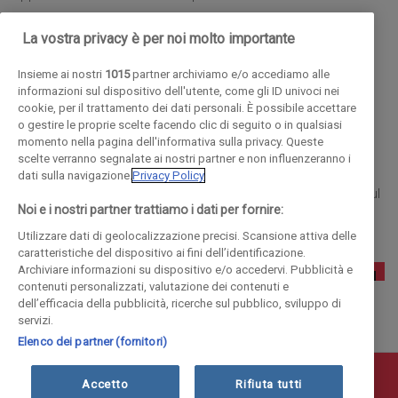
prevenzione e di diritto penale europeo e internazionale.
La vostra privacy è per noi molto importante
Eletto deputato nel 1996, ha fatto parte della Commissione
Giustizia e della Commissione Antimafia. Sottosegretario
Insieme ai nostri
1015
partner archiviamo e/o accediamo alle
informazioni sul dispositivo dell'utente, come gli ID univoci nei
dellInterno dal giugno 2001 al maggio 2006, senatore
cookie, per il trattamento dei dati personali. È possibile accettare
dallaprile 2006, ha fatto parte della Commissione Affari
o gestire le proprie scelte facendo clic di seguito o in qualsiasi
momento nella pagina dell'informativa sulla privacy. Queste
costituzionali e del Comitato parlamentare di controllo sui
scelte verranno segnalate ai nostri partner e non influenzeranno i
Servizi di informazione e sicurezza. Rieletto deputato nel
dati sulla navigazione.
Privacy Policy
2008 e Sottosegretario allInterno. Ha scritto numerosi libri sul
Noi e i nostri partner trattiamo i dati per fornire:
tema della giustizia, delle mafie, del terrorismo.
Utilizzare dati di geolocalizzazione precisi. Scansione attiva delle
caratteristiche del dispositivo ai fini dell’identificazione.
Archiviare informazioni su dispositivo e/o accedervi. Pubblicità e
contenuti personalizzati, valutazione dei contenuti e
dell’efficacia della pubblicità, ricerche sul pubblico, sviluppo di
servizi.
Elenco dei partner (fornitori)
© COPYRIGHT 2018 - La Provincia di Como Editoriale S.p.a.
Accetto
Rifiuta tutti