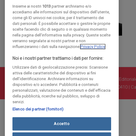
Insieme ai nostri
1013
partner archiviamo e/o
accediamo alle informazioni sul dispositivo dell'utente,
come gli ID univoci nei cookie, per il trattamento dei
dati personali. È possibile accettare o gestire le proprie
scelte facendo clic di seguito o in qualsiasi momento
nella pagina dell'informativa sulla privacy. Queste scelte
verranno segnalate ai nostri partner e non
influenzeranno i dati sulla navigazione.
Privacy Policy
Noi e i nostri partner trattiamo i dati per fornire:
Utilizzare dati di geolocalizzazione precisi. Scansione
attiva delle caratteristiche del dispositivo ai fini
dell’identificazione. Archiviare informazioni su
© COPYRIGHT 2018 - La Provincia di Como Editoriale 
dispositivo e/o accedervi. Pubblicità e contenuti
Iscritta al Registro Imprese di Como al n. 10410 | Ca
personalizzati, valutazione dei contenuti e dell’efficacia
della pubblicità, ricerche sul pubblico, sviluppo di
servizi.
Elenco dei partner (fornitori)
Accetto