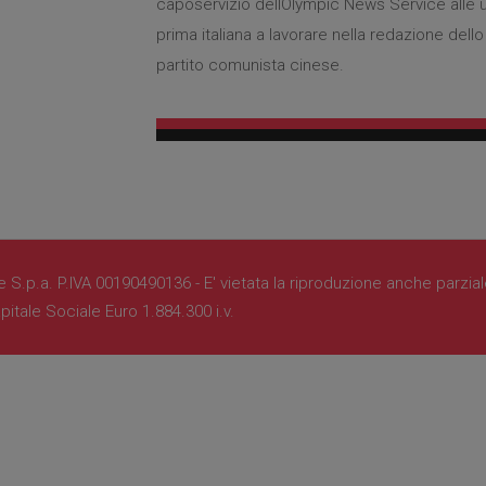
caposervizio dellOlympic News Service alle ul
prima italiana a lavorare nella redazione dell
partito comunista cinese.
S.p.a. P.IVA 00190490136 - E' vietata la riproduzione anche parzia
pitale Sociale Euro 1.884.300 i.v.