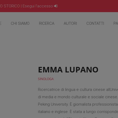
IO STORICO |
Esegui l'accesso
E
CHI SIAMO
RICERCA
AUTORI
CONTATTI
PA
EMMA LUPANO
SINOLOGA
Ricercatrice di lingua e cultura cinese allUn
di media e mondo culturale e sociale cinese. 
Peking University. È giornalista professionist
italiano e inglese. È stata a lungo corrispond