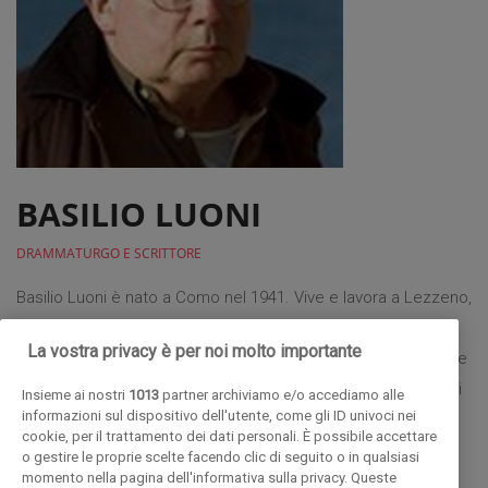
BASILIO LUONI
DRAMMATURGO E SCRITTORE
Basilio Luoni è nato a Como nel 1941. Vive e lavora a Lezzeno,
sulla riva orientale del Lario. Si è laureato in Lettere, è
La vostra privacy è per noi molto importante
diventato professore di scuola media,traduttore dal francese
e pittore (presentato alla Compagnia del disegno di Giovanni
Insieme ai nostri
1013
partner archiviamo e/o accediamo alle
informazioni sul dispositivo dell'utente, come gli ID univoci nei
Testori). Ha tradotto nel dialetto lezzenese commedie di
cookie, per il trattamento dei dati personali. È possibile accettare
Molière, Regnard e Beau Marchais che ha messo in scena
o gestire le proprie scelte facendo clic di seguito o in qualsiasi
momento nella pagina dell'informativa sulla privacy. Queste
con la compagnia lezzenese. Ha tradotto e rappresentato