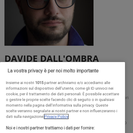
DAVIDE DALL'OMBRA
GIORNALISTA E SCRITTORE
La vostra privacy è per noi molto importante
Nato a Torino nel 1975, Davide DallOmbra è docente
Insieme ai nostri
1015
partner archiviamo e/o accediamo alle
informazioni sul dispositivo dell'utente, come gli ID univoci nei
all'Università Cattolica di Milano, titolare di un corso di Storia
cookie, per il trattamento dei dati personali. È possibile accettare
della Critica dArte. Direttore dellAssociazione Giovanni Testori
o gestire le proprie scelte facendo clic di seguito o in qualsiasi
momento nella pagina dell'informativa sulla privacy. Queste
onlus, è conservatore, con compiti di tutela, ampliamento e
scelte verranno segnalate ai nostri partner e non influenzeranno i
promozione, del Fondo Testori. Giornalista pubblicista, è
dati sulla navigazione.
Privacy Policy
referente per larte del Giornale del Popolo di Lugano.e. Il suo
Noi e i nostri partner trattiamo i dati per fornire:
sito è www.dallombra.it.