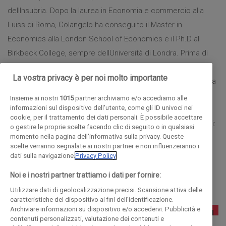
dellInsubria. Dopo la laurea in Economia e commercio alla
Luiss di Roma, Colangelo ha conseguito il Master in
Economics alla London School of Economics e il Ph.D al
Birkbeck College, sempre dellUniversità di Londra. Prima di
approdare a Como, ha insegnato allUniversità Cattolica del
La vostra privacy è per noi molto importante
Sacro Cuore e allInstitute for Advanced Studies di Vienna. Ha
pubblicato diversi saggi e articoli di economia industriale,
Insieme ai nostri
1015
partner archiviamo e/o accediamo alle
informazioni sul dispositivo dell'utente, come gli ID univoci nei
microeconomia e finanza pubblica su riviste economiche
cookie, per il trattamento dei dati personali. È possibile accettare
specializzate sia nazionali che internazionali. Tra i più recenti: 
o gestire le proprie scelte facendo clic di seguito o in qualsiasi
momento nella pagina dell'informativa sulla privacy. Queste
La Politica Europea della concorrenza in tempo di crisi: la
scelte verranno segnalate ai nostri partner e non influenzeranno i
questione degli aiuti di Stato, 2012, in Economia come
dati sulla navigazione.
Privacy Policy
scienza sociale, studi in onore di Alberto Quadrio Curzio, Il
Noi e i nostri partner trattiamo i dati per fornire:
Mulino, Bologna.
Utilizzare dati di geolocalizzazione precisi. Scansione attiva delle
caratteristiche del dispositivo ai fini dell’identificazione.
Archiviare informazioni su dispositivo e/o accedervi. Pubblicità e
contenuti personalizzati, valutazione dei contenuti e